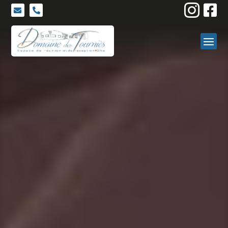



