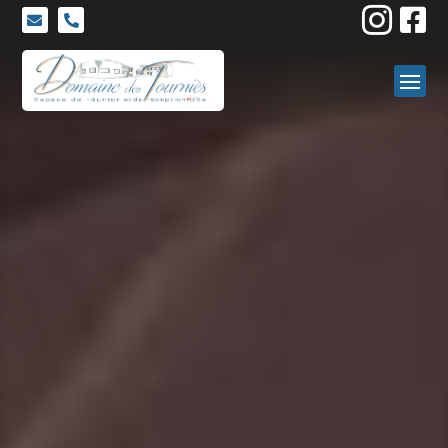



